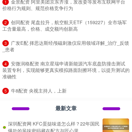
​金景配资 阿里美团京东齐涨，发改委等发布互联网平台
1
价格行为规则、规范价格竞争行为
​创同配资 尾盘拉升，航空航天ETF（159227）全市场军
2
工含量最高，价格、成交额均创新高
​广发E配 择思达斯经颅磁刺激仪应用领域详解_治疗_反馈
3
_患者
​安微润格配资 南京星瑞申请新能源汽车底盘防撞击测试
4
装置专利，实现能够更真实模拟路面刮擦环境，以提升测试的
准确性
​牛8配资 央视主持人，上新
5
最新文章
深圳配资网 KFC蛋挞味道怎么样？22年国民
爆款的风味密码藏在配方与匠心里