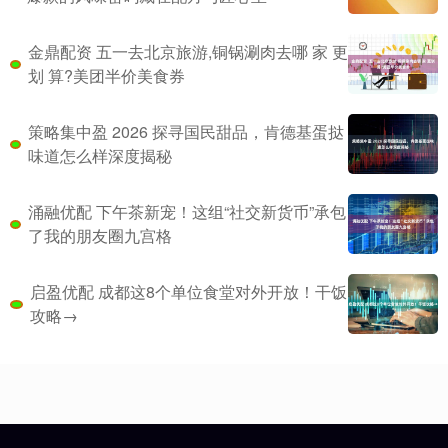
金鼎配资 五一去北京旅游,铜锅涮肉去哪 家 更
划 算?美团半价美食券
策略集中盈 2026 探寻国民甜品，肯德基蛋挞
味道怎么样深度揭秘
涌融优配 下午茶新宠！这组“社交新货币”承包
了我的朋友圈九宫格
启盈优配 成都这8个单位食堂对外开放！干饭
攻略→