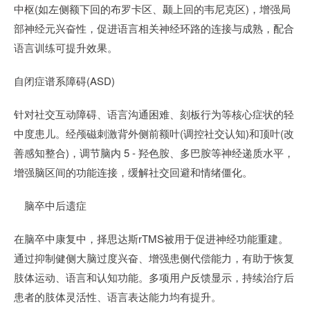
中枢(如左侧额下回的布罗卡区、颞上回的韦尼克区)，增强局
部神经元兴奋性，促进语言相关神经环路的连接与成熟，配合
语言训练可提升效果。
自闭症谱系障碍(ASD)
针对社交互动障碍、语言沟通困难、刻板行为等核心症状的轻
中度患儿。经颅磁刺激背外侧前额叶(调控社交认知)和顶叶(改
善感知整合)，调节脑内 5 - 羟色胺、多巴胺等神经递质水平，
增强脑区间的功能连接，缓解社交回避和情绪僵化。
脑卒中后遗症
在脑卒中康复中，择思达斯rTMS被用于促进神经功能重建。
通过抑制健侧大脑过度兴奋、增强患侧代偿能力，有助于恢复
肢体运动、语言和认知功能。多项用户反馈显示，持续治疗后
患者的肢体灵活性、语言表达能力均有提升。