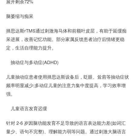
展开剩余72%
脑萎缩与痴呆
择思达斯rTMS通过刺激海马体和前额叶皮层，有助于延缓痴
呆进展，改善记忆功能。部分家属反馈患者治疗后情绪更稳
定，生活自理能力提升。
抽动症与多动症(ADHD)
儿童抽动症患者使用择思达斯设备后，眨眼、耸肩等抽动症状
频率明显减少;多动症儿童的注意力集中度提高，学习效率增
强。
儿童语言发育迟缓
针对 2-6 岁因脑功能发育不足导致的语言表达能力差(如词汇
量少、语句不完整)、理解能力弱等问题。通过刺激大脑语言