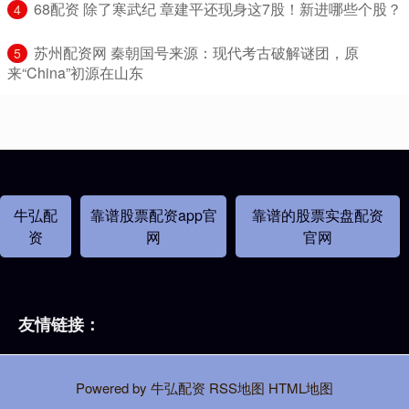
​68配资 除了寒武纪 章建平还现身这7股！新进哪些个股？
4
​苏州配资网 秦朝国号来源：现代考古破解谜团，原
5
来“China”初源在山东
牛弘配
靠谱股票配资app官
靠谱的股票实盘配资
资
网
官网
友情链接：
Powered by
牛弘配资
RSS地图
HTML地图