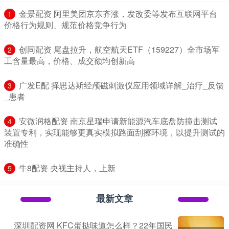
​金景配资 阿里美团京东齐涨，发改委等发布互联网平台
1
价格行为规则、规范价格竞争行为
​创同配资 尾盘拉升，航空航天ETF（159227）全市场军
2
工含量最高，价格、成交额均创新高
​广发E配 择思达斯经颅磁刺激仪应用领域详解_治疗_反馈
3
_患者
​安微润格配资 南京星瑞申请新能源汽车底盘防撞击测试
4
装置专利，实现能够更真实模拟路面刮擦环境，以提升测试的
准确性
​牛8配资 央视主持人，上新
5
最新文章
深圳配资网 KFC蛋挞味道怎么样？22年国民