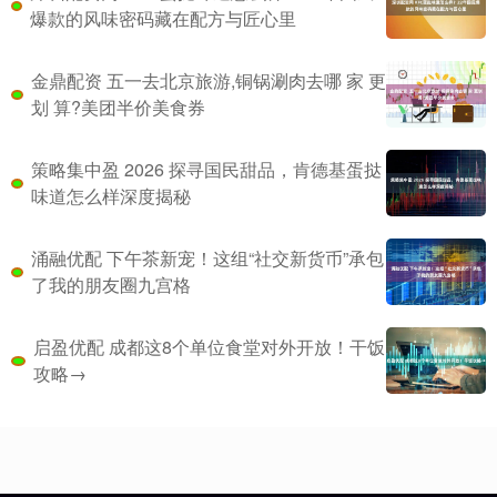
爆款的风味密码藏在配方与匠心里
金鼎配资 五一去北京旅游,铜锅涮肉去哪 家 更
划 算?美团半价美食券
策略集中盈 2026 探寻国民甜品，肯德基蛋挞
味道怎么样深度揭秘
涌融优配 下午茶新宠！这组“社交新货币”承包
了我的朋友圈九宫格
启盈优配 成都这8个单位食堂对外开放！干饭
攻略→