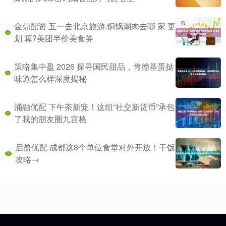
金鼎配资 五一去北京旅游,铜锅涮肉去哪 家 更
划 算?美团半价美食券
策略集中盈 2026 探寻国民甜品，肯德基蛋挞
味道怎么样深度揭秘
涌融优配 下午茶新宠！这组“社交新货币”承包
了我的朋友圈九宫格
启盈优配 成都这8个单位食堂对外开放！干饭
攻略→