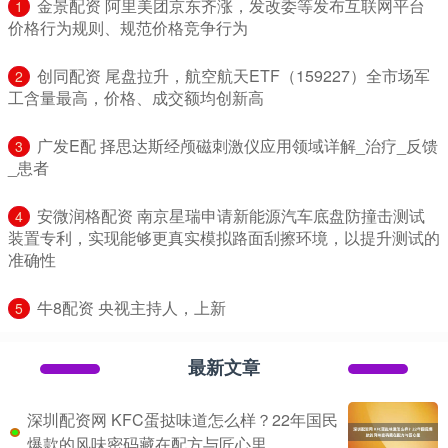
​金景配资 阿里美团京东齐涨，发改委等发布互联网平台
1
价格行为规则、规范价格竞争行为
​创同配资 尾盘拉升，航空航天ETF（159227）全市场军
2
工含量最高，价格、成交额均创新高
​广发E配 择思达斯经颅磁刺激仪应用领域详解_治疗_反馈
3
_患者
​安微润格配资 南京星瑞申请新能源汽车底盘防撞击测试
4
装置专利，实现能够更真实模拟路面刮擦环境，以提升测试的
准确性
​牛8配资 央视主持人，上新
5
最新文章
深圳配资网 KFC蛋挞味道怎么样？22年国民
爆款的风味密码藏在配方与匠心里