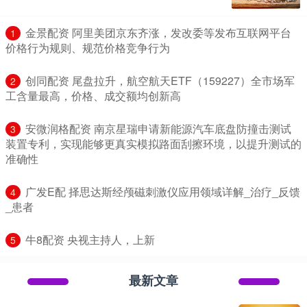
​金景配资 阿里美团京东齐涨，发改委等发布互联网平台
1
价格行为规则、规范价格竞争行为
​创同配资 尾盘拉升，航空航天ETF（159227）全市场军
2
工含量最高，价格、成交额均创新高
​安微润格配资 南京星瑞申请新能源汽车底盘防撞击测试
3
装置专利，实现能够更真实模拟路面刮擦环境，以提升测试的
准确性
​广发E配 择思达斯经颅磁刺激仪应用领域详解_治疗_反馈
4
_患者
​牛8配资 央视主持人，上新
5
最新文章