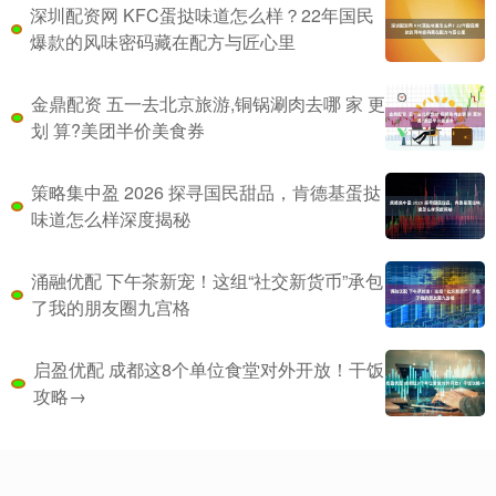
深圳配资网 KFC蛋挞味道怎么样？22年国民
爆款的风味密码藏在配方与匠心里
金鼎配资 五一去北京旅游,铜锅涮肉去哪 家 更
划 算?美团半价美食券
策略集中盈 2026 探寻国民甜品，肯德基蛋挞
味道怎么样深度揭秘
涌融优配 下午茶新宠！这组“社交新货币”承包
了我的朋友圈九宫格
启盈优配 成都这8个单位食堂对外开放！干饭
攻略→