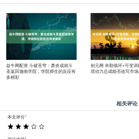
益牛网配资 斗破苍穹：萧炎成就斗
创元网 米勒循环+可变
圣返回迦南学院，学院师生的反应有
境动力总成能否改写市场
多精彩
相关评论
本文评分
*