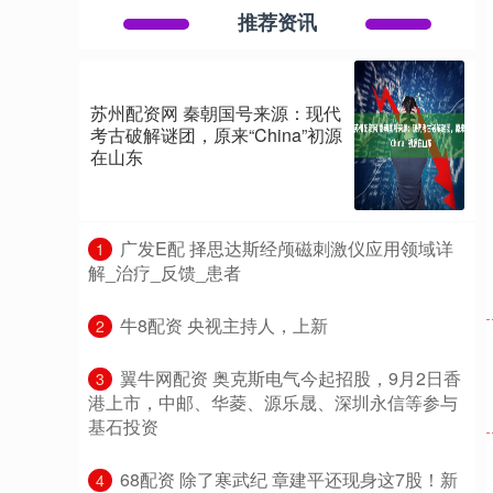
推荐资讯
苏州配资网 秦朝国号来源：现代
考古破解谜团，原来“China”初源
在山东
​广发E配 择思达斯经颅磁刺激仪应用领域详
1
解_治疗_反馈_患者
​牛8配资 央视主持人，上新
2
​翼牛网配资 奥克斯电气今起招股，9月2日香
3
港上市，中邮、华菱、源乐晟、深圳永信等参与
基石投资
​68配资 除了寒武纪 章建平还现身这7股！新
4