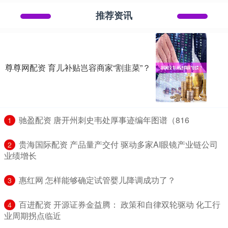
推荐资讯
尊尊网配资 育儿补贴岂容商家“割韭菜”？
​驰盈配资 唐开州刺史韦处厚事迹编年图谱（816
1
​贵海国际配资 产品量产交付 驱动多家AI眼镜产业链公司
2
业绩增长
​惠红网 怎样能够确定试管婴儿降调成功了？
3
​百进配资 开源证券金益腾： 政策和自律双轮驱动 化工行
4
业周期拐点临近