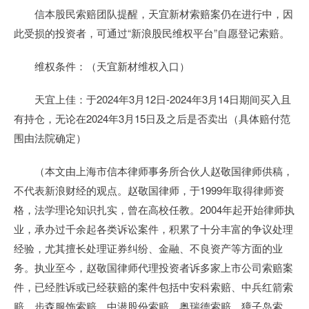
信本股民索赔团队提醒，天宜新材索赔案仍在进行中，因
此受损的投资者，可通过“新浪股民维权平台”自愿登记索赔。
维权条件：（天宜新材维权入口）
天宜上佳：于2024年3月12日-2024年3月14日期间买入且
有持仓，无论在2024年3月15日及之后是否卖出（具体赔付范
围由法院确定）
（本文由上海市信本律师事务所合伙人赵敬国律师供稿，
不代表新浪财经的观点。赵敬国律师，于1999年取得律师资
格，法学理论知识扎实，曾在高校任教。2004年起开始律师执
业，承办过千余起各类诉讼案件，积累了十分丰富的争议处理
经验，尤其擅长处理证券纠纷、金融、不良资产等方面的业
务。执业至今，赵敬国律师代理投资者诉多家上市公司索赔案
件，已经胜诉或已经获赔的案件包括中安科索赔、中兵红箭索
赔、步森服饰索赔、中潜股份索赔、奥瑞德索赔、獐子岛索