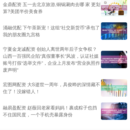
金鼎配资 五一去北京旅游,铜锅涮肉去哪 家 更划
算?美团半价美食券
涌融优配 下午茶新宠！这组“社交新货币”承包了
我的朋友圈九宫格
宁夏金龙诚配资 创始人离世两年后子女争权？
山西一百强民企陷“真假董事长”风波，认证社媒
账号打假“选举文件”，企业上月发布“营业执照作
废声明”
宏图网配资 大S逝世一周年，具俊晔的深情藏不
住了！没嫁错人！
融易盈配资 赵薇回老家看妈妈！裹成粽子也挡
不住国民度，一个手机壳暴露身份