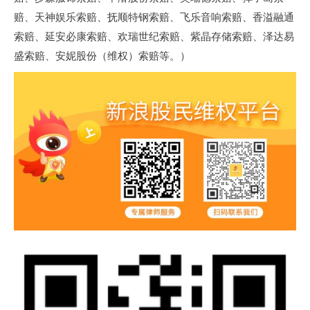
赔、天神娱乐索赔、抚顺特钢索赔、飞乐音响索赔、香溢融通
索赔、延安必康索赔、欢瑞世纪索赔、紫晶存储索赔、泽达易
盛索赔、安妮股份（维权）索赔等。）