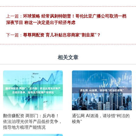
上一篇：
环球策略 经常讽刺特朗普！哥伦比亚广播公司取消一档
深夜节目 称这一决定是出于经济考虑
下一篇：
尊尊网配资 育儿补贴岂容商家“割韭菜”？
相关文章
翻倍赚配资 两部门：反内卷！
通弘网 AI汹涌，请珍惜“柯洁的
依法治理光伏等产品低价竞争，
棱角”
指导地方梳理产能情况